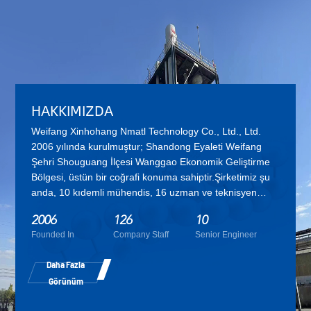
HAKKIMIZDA
Weifang Xinhohang Nmatl Technology Co., Ltd.
, Ltd.
2006 yılında kurulmuştur; Shandong Eyaleti Weifang
Şehri Shouguang İlçesi Wanggao Ekonomik Geliştirme
Bölgesi, üstün bir coğrafi konuma sahiptir.Şirketimiz şu
anda, 10 kıdemli mühendis, 16 uzman ve teknisyen
dahil olmak üzere 126 çalışanı var. Xinhohang,
2006
126
10
araştırma ve geliştirme, üretim, satış ve çevre dostu
Founded In
Company Staff
Senior Engineer
plasticizer, mühendislik ve teknik hizmetler vb. gibi
ürünlerin hizmetini entegre eden yüksek teknolojik bir
Daha Fazla
kuruluştur. Çin'de çevre dostu plasticizörler için en büyük
Görünüm
Ar-Ge ve üretim üslerinden biri olarak,