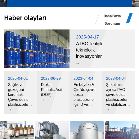
Haber olayları
Daha Fazla
Görünüm
2025-04-17
ATBC ile ilgili
teknolojik
inovasyonlar
2025-04-01
2023-06-29
2023-04-04
2023-04-04
Sağlık ve
Dioktil
En büyük r&
Şirketimiz
gezegeni
Phthalic Asit
Çin 'de çevre
ayrıca PVC
korumak:
(DOP)
dostu
çevre dostu
Çevre dostu
plasticizörler
plasticizörler
plasticizörler
için D ve
ve stabilizör
yeşil bir
üretim üsleri
sistemleri
gelecek açıyor
üretir ve
satmaktadır.