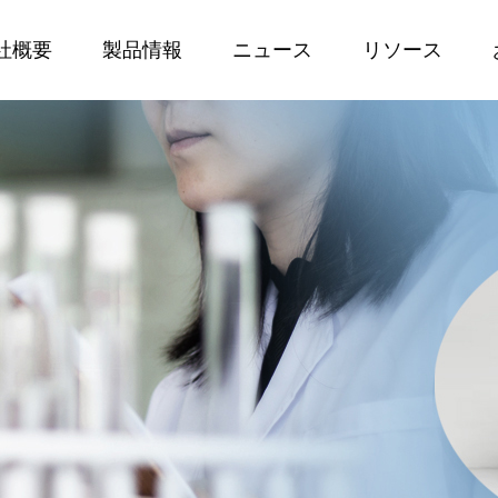
社概要
製品情報
ニュース
リソース
耐寒性可塑剤
研究所
F
可塑化剤
安定器