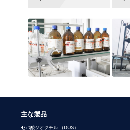
主な製品
セバ酸ジオクチル （DOS）