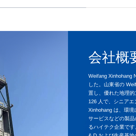
会社概
Weifang Xinhoh
した。山東省の Weifa
置し、優れた地理的
126 人で、シニアエ
Xinhohang 
サービスなどの製品
るハイテク企業です
& D および生産基