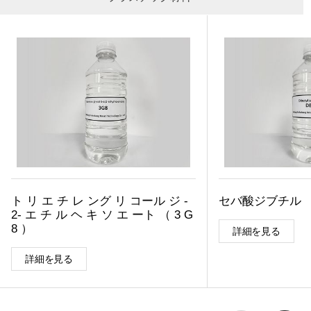
ト リ エ チ レ ング リ コール ジ -
セバ酸ジブチル （
2- エ チ ル ヘ キ ソ エ ート （ 3 G
8 ）
詳細を見る
詳細を見る