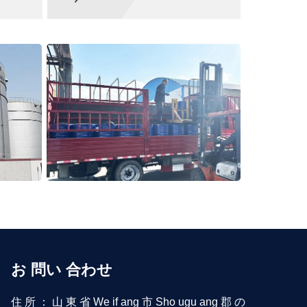
お 問い 合わせ
住 所 ： 山 東 省 We if ang 市 Sho ugu ang 郡 の