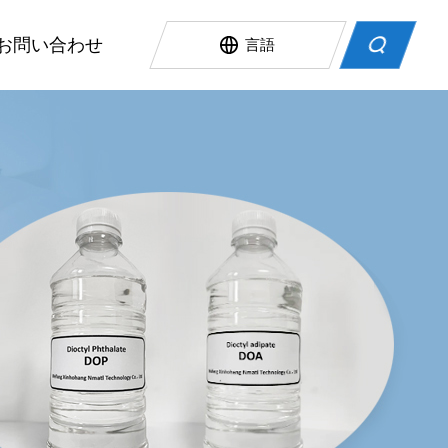
お問い合わせ
言語
環境に優しい可塑剤
AQ
高温の抵抗力のある可塑剤
プラスチック材料