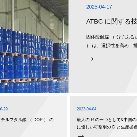
2025-04-17
ATBC に関する
固体酸触媒 （ 分子ふ
） は、選択性を高め、
6-29
2023-04-04
チルフタル酸 （ DOP ） の
最大の R の一つとして&中国
に優しい可塑剤の D と生産拠