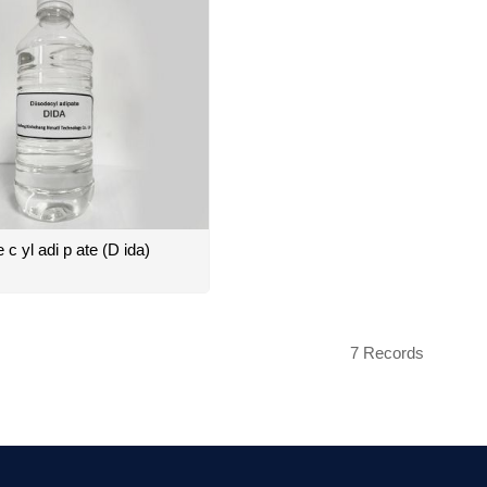
e c yl adi p ate (D ida)
7 Records