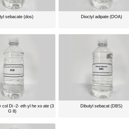
tyl sebacate (dos)
Dioctyl adipate (DOA)
y col Di -2- eth yl he xo ate (3
Dibutyl sebacat (DBS)
G 8)