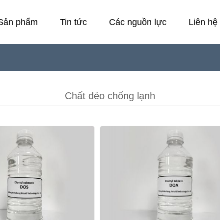
Sản phẩm
Tin tức
Các nguồn lực
Liên hệ 
Chất dẻo chống lạnh
Phòng thí nghiệm
C
C
Chất dẻo
C
Chất dẻo chống lạnh
Bộ ổn định
V