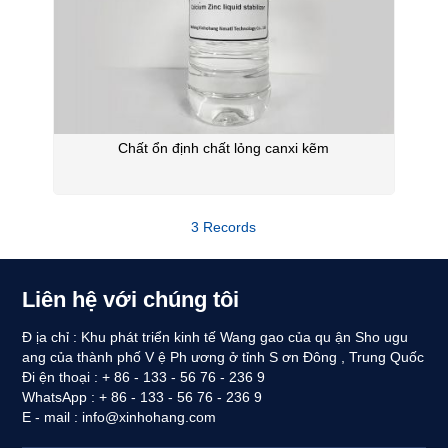
Chất ổn định chất lỏng canxi kẽm
3 Records
Liên hệ với chúng tôi
Đ ịa chỉ : Khu phát triển kinh tế Wang gao của qu ận Sho ugu
ang của thành phố V ệ Ph ương ở tỉnh S ơn Đông , Trung Quốc
Đi ện thoại : + 86 - 133 - 56 76 - 236 9
WhatsApp : + 86 - 133 - 56 76 - 236 9
E - mail :
info@xinhohang.com