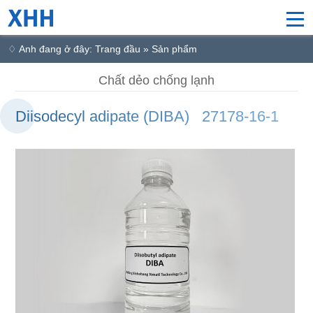
♢ Anh đang ở đây: Trang đầu » Sản phẩm
Chất dẻo chống lạnh
Diisodecyl adipate (DIBA) 27178-16-1