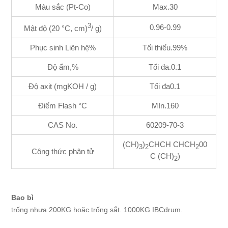
Màu sắc (Pt-Co)
Max.30
3
0.96-0.99
Mật độ (20 °C, cm)
/ g)
Phục sinh Liên hệ%
Tối thiểu.99%
Độ ẩm,%
Tối đa.0.1
Độ axit (mgKOH / g)
Tối đa0.1
Điểm Flash °C
MIn.160
CAS No.
60209-70-3
(CH)
)
CHCH CHCH
00
3
2
2
Công thức phân tử
C (CH)
)
2
Bao bì
trống nhựa 200KG hoặc trống sắt. 1000KG IBCdrum.