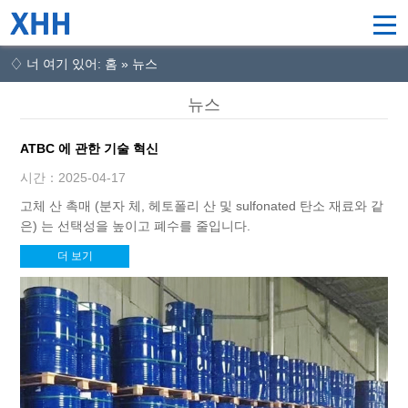
♢ 너 여기 있어: 홈 » 뉴스
뉴스
ATBC 에 관한 기술 혁신
시간：2025-04-17
고체 산 촉매 (분자 체, 헤토폴리 산 및 sulfonated 탄소 재료와 같
은) 는 선택성을 높이고 폐수를 줄입니다.
더 보기