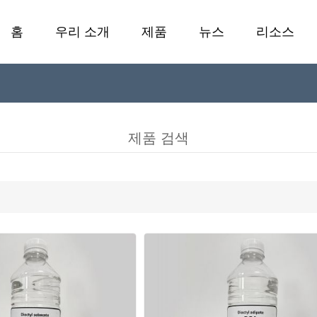
홈
우리 소개
제품
뉴스
리소스
냉방성 가소제
실험실
F
가소제
제품 검색
안정화제