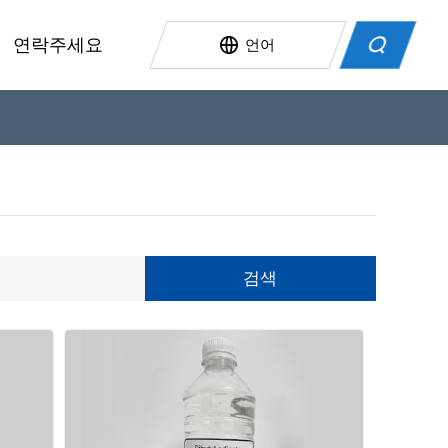
연락주세요
언어
환경 친화적인 가소제
AQs
고온 내성 가소제
플라스틱 재료