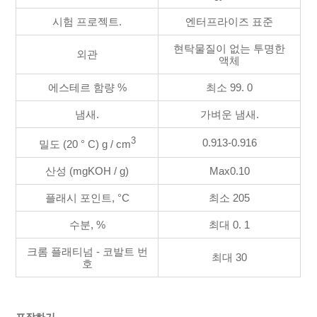
시험 프로젝트.
엔터프라이즈 표준
현탁물질이 없는 투명한
외관
액체
에스테르 함량 %
최소 99. 0
냄새.
가벼운 냄새.
3
0.913-0.916
밀도 (20 ° C) g / cm
산성 (mgKOH / g)
Max0.10
플래시 포인트, °C
최소 205
수분, %
최대 0. 1
크롬 플래티넘 - 코발트 번
최대 30
호