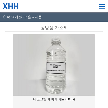
♢ 너 여기 있어: 홈 » 제품
냉방성 가소제
디오크틸 세바케이트 (DOS)